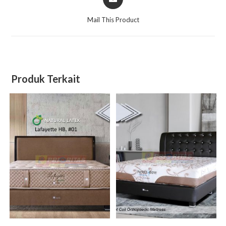
in
a
Mail This Product
new
window
Produk Terkait