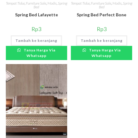
Tempat Tidur
,
Furniture Sale
,
Modis
,
Spring
Tempat Tidur
,
Furniture Sale
,
Modis
,
Spring
Bed
Bed
Spring Bed Lafayette
Spring Bed Perfect Bone
Rp
3
Rp
3
Tambah ke keranjang
Tambah ke keranjang
Tanya Harga Via
Tanya Harga Via
Whatsapp
Whatsapp