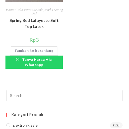
Tempat Tidur
,
Furniture Sale
,
Modis
,
Spring
Bed
Spring Bed Lafayette Soft
Top Latex
Rp
3
Tambah ke keranjang
Tanya Harga Via
Whatsapp
Pre
Esc
to
Kategori Produk
clo
the
Elektronik Sale
(52)