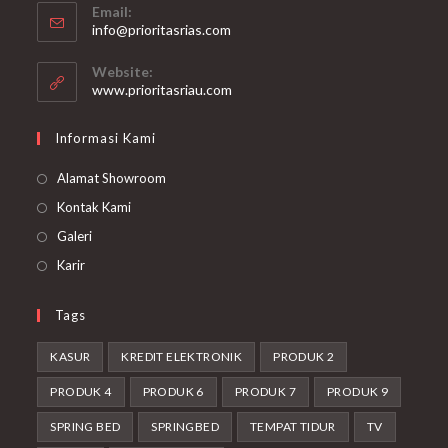
Email:
in
Opens
info@prioritasrias.com
your
in
your
application
Website:
application
www.prioritasriau.com
Informasi Kami
Alamat Showroom
Kontak Kami
Galeri
Karir
Tags
KASUR
KREDIT ELEKTRONIK
PRODUK 2
PRODUK 4
PRODUK 6
PRODUK 7
PRODUK 9
SPRING BED
SPRINGBED
TEMPAT TIDUR
TV