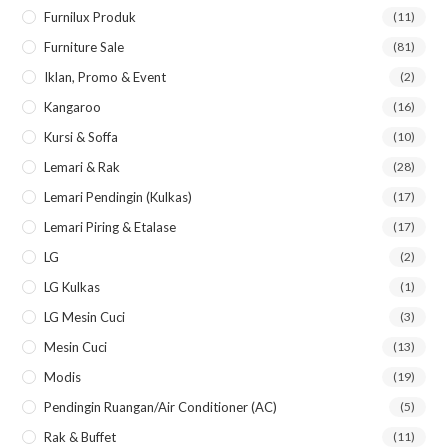
sea
Furnilux Produk
(11)
pan
Furniture Sale
(81)
Iklan, Promo & Event
(2)
Kangaroo
(16)
Kursi & Soffa
(10)
Lemari & Rak
(28)
Lemari Pendingin (kulkas)
(17)
Lemari Piring & Etalase
(17)
LG
(2)
LG Kulkas
(1)
LG Mesin Cuci
(3)
Mesin Cuci
(13)
Modis
(19)
Pendingin Ruangan/Air Conditioner (AC)
(5)
Rak & Buffet
(11)