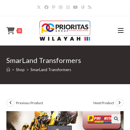
Skip
to
content
0
SmarLand Transformers
>
Shop
>
SmarLand Transformers
Previous Product
Next Product
🔍