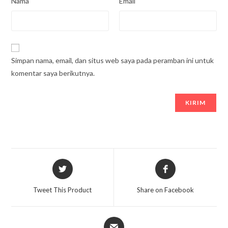
Nama
Email
Simpan nama, email, dan situs web saya pada peramban ini untuk
komentar saya berikutnya.
Opens
Opens
in
in
a
a
Tweet This Product
Share on Facebook
new
new
window
window
Opens