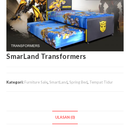
SmarLand Transformers
Kategori:
Furniture Sale
,
SmartLand
,
Spring Bed
,
Tempat Tidur
ULASAN (0)