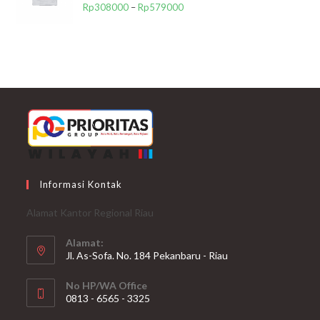
Rp
308000
–
Rp
579000
Informasi Kontak
Alamat Kantor Regional Riau
Alamat:
Jl. As-Sofa. No. 184 Pekanbaru - Riau
No HP/WA Office
0813 - 6565 - 3325
Opens