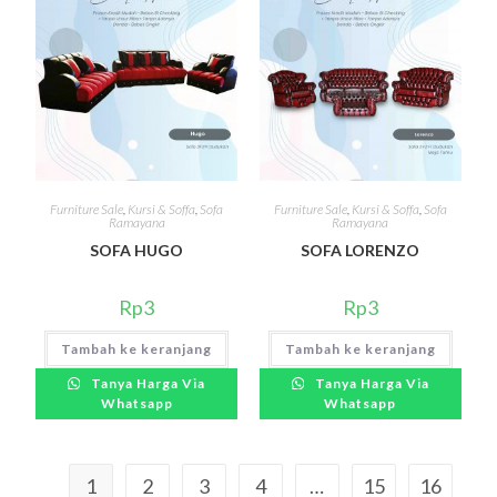
Furniture Sale
,
Kursi & Soffa
,
Sofa
Furniture Sale
,
Kursi & Soffa
,
Sofa
Ramayana
Ramayana
SOFA HUGO
SOFA LORENZO
Rp
3
Rp
3
Tambah ke keranjang
Tambah ke keranjang
Tanya Harga Via
Tanya Harga Via
Whatsapp
Whatsapp
1
2
3
4
…
15
16