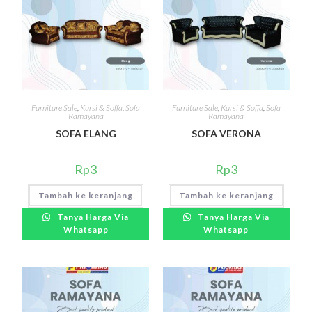
Furniture Sale
,
Kursi & Soffa
,
Sofa
Furniture Sale
,
Kursi & Soffa
,
Sofa
Ramayana
Ramayana
SOFA ELANG
SOFA VERONA
Rp
3
Rp
3
Tambah ke keranjang
Tambah ke keranjang
Tanya Harga Via
Tanya Harga Via
Whatsapp
Whatsapp