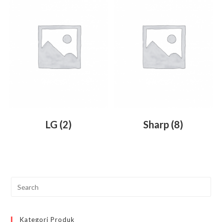
LG
(2)
Sharp
(8)
Pre
Esc
to
Kategori Produk
clo