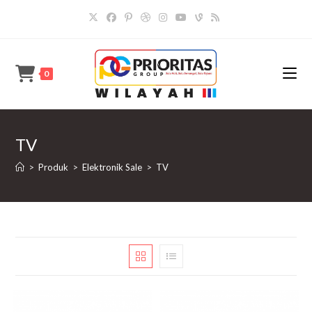
Skip
to
content
0
TV
>
Produk
>
Elektronik Sale
>
TV