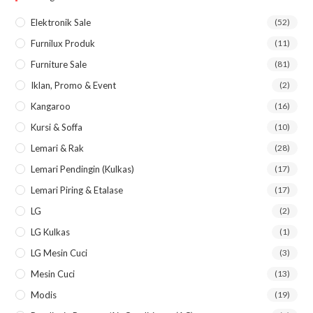
the
Elektronik Sale
(52)
sea
Furnilux Produk
(11)
pan
Furniture Sale
(81)
Iklan, Promo & Event
(2)
Kangaroo
(16)
Kursi & Soffa
(10)
Lemari & Rak
(28)
Lemari Pendingin (kulkas)
(17)
Lemari Piring & Etalase
(17)
LG
(2)
LG Kulkas
(1)
LG Mesin Cuci
(3)
Mesin Cuci
(13)
Modis
(19)