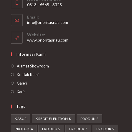
0813 - 6565 - 3325
Opens
Email:
in
Opens
info@prioritasrias.com
your
in
your
application
Website:
application
www.prioritasriau.com
Informasi Kami
Alamat Showroom
Kontak Kami
Galeri
Karir
Tags
KASUR
KREDIT ELEKTRONIK
PRODUK 2
PRODUK 4
PRODUK 6
PRODUK 7
PRODUK 9