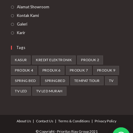
Alamat Showroom
Kontak Kami
Galeri
Karir
Tags
KASUR
KREDIT ELEKTRONIK
PRODUK 2
PRODUK 4
PRODUK 6
PRODUK 7
PRODUK 9
SPRING BED
SPRINGBED
TEMPAT TIDUR
TV
TV LED
TV LED MURAH
About Us
Contact Us
Terms & Conditions
Privacy Policy
© Copyright - Prioritas Riau Group 2021