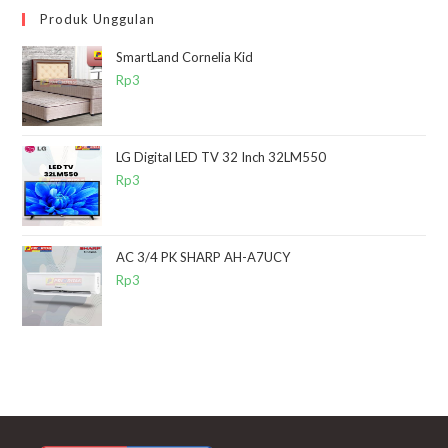
Produk Unggulan
SmartLand Cornelia Kid
Rp
3
LG Digital LED TV 32 Inch 32LM550
Rp
3
AC 3/4 PK SHARP AH-A7UCY
Rp
3