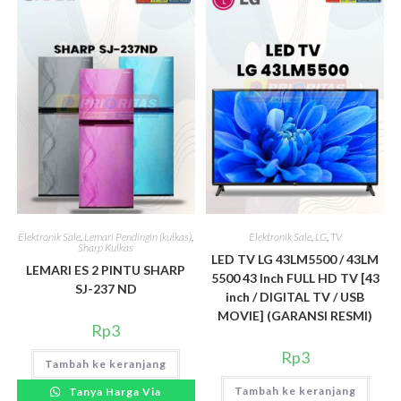
Elektronik Sale
,
Lemari Pendingin (kulkas)
,
Elektronik Sale
,
LG
,
TV
Sharp Kulkas
LED TV LG 43LM5500 / 43LM
LEMARI ES 2 PINTU SHARP
5500 43 Inch FULL HD TV [43
SJ-237 ND
inch / DIGITAL TV / USB
MOVIE] (GARANSI RESMI)
Rp
3
Rp
3
Tambah ke keranjang
Tambah ke keranjang
Tanya Harga Via