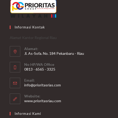
Informasi Kontak
Alamat Kantor Regional Riau
Alamat:
Jl. As-Sofa. No. 184 Pekanbaru - Riau
No HP/WA Office
0813 - 6565 - 3325
Opens
Email:
in
Opens
info@prioritasrias.com
your
in
your
application
Website:
application
www.prioritasriau.com
Informasi Kami