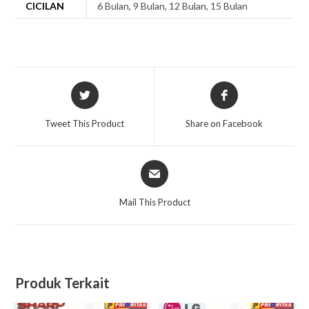
CICILAN
6 Bulan, 9 Bulan, 12 Bulan, 15 Bulan
Opens
Opens
in
in
a
a
Tweet This Product
Share on Facebook
new
new
window
window
Opens
in
a
Mail This Product
new
window
Produk Terkait