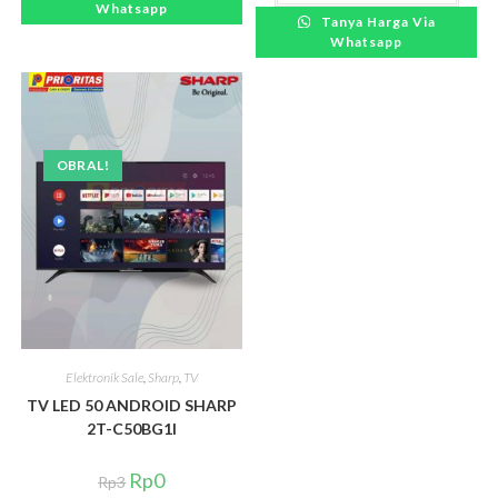
Whatsapp
Tanya Harga Via
Whatsapp
OBRAL!
Elektronik Sale
,
Sharp
,
TV
TV LED 50 ANDROID SHARP
2T-C50BG1I
Rp
0
Rp
3