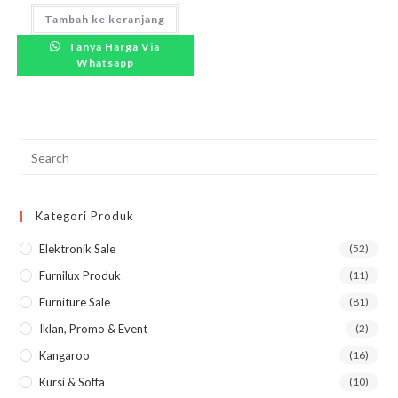
Tambah ke keranjang
Tanya Harga Via
Whatsapp
Pre
Esc
to
Kategori Produk
clo
the
Elektronik Sale
(52)
sea
Furnilux Produk
(11)
pan
Furniture Sale
(81)
Iklan, Promo & Event
(2)
Kangaroo
(16)
Kursi & Soffa
(10)