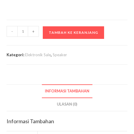
Kuantitas
-
+
TAMBAH KE KERANJANG
SPEAKER
AKTIV
DIOBA
Kategori:
Elektronik Sale
,
Speaker
GB
288
INFORMASI TAMBAHAN
ULASAN (0)
Informasi Tambahan