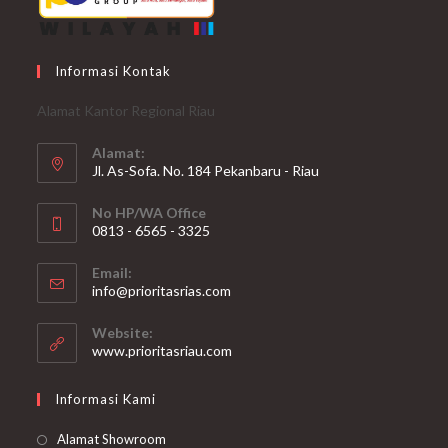
Informasi Kontak
Alamat Kantor Regional Riau
Alamat:
Jl. As-Sofa. No. 184 Pekanbaru - Riau
No HP/WA Office
0813 - 6565 - 3325
Opens
Email:
in
Opens
info@prioritasrias.com
your
in
your
application
Website:
application
www.prioritasriau.com
Informasi Kami
Alamat Showroom