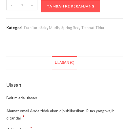
Kuantitas
-
+
TAMBAH KE KERANJANG
Spring
Bed
New
Kategori:
Furniture Sale
,
Modis
,
Spring Bed
,
Tempat Tidur
Avengers
ULASAN (0)
Ulasan
Belum ada ulasan.
Alamat email Anda tidak akan dipublikasikan.
Ruas yang wajib
*
ditandai
*