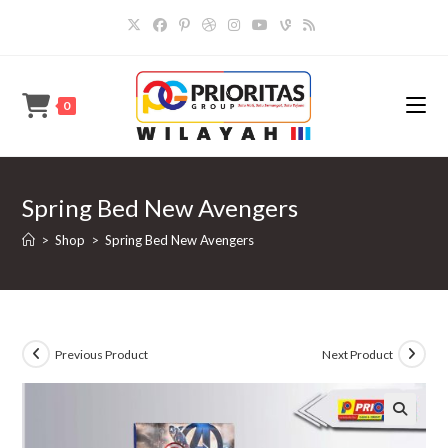
Skip
to
content
0
Spring Bed New Avengers
>
Shop
>
Spring Bed New Avengers
Previous Product
Next Product
🔍