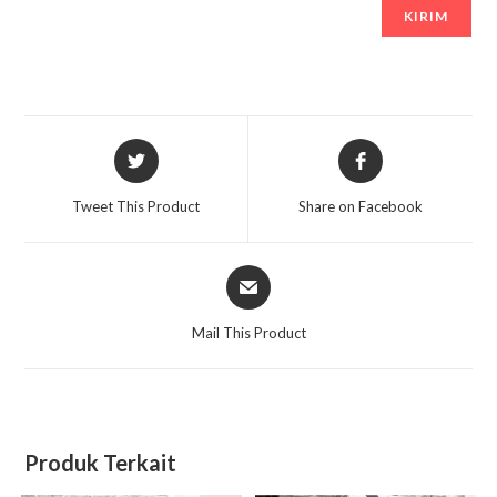
Opens
Opens
in
in
a
a
Tweet This Product
Share on Facebook
new
new
window
window
Opens
in
a
Mail This Product
new
window
Produk Terkait