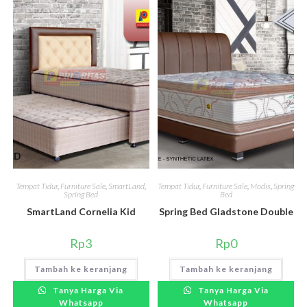
Tempat Tidur
,
Furniture Sale
,
SmartLand
,
Tempat Tidur
,
Furniture Sale
,
Modis
,
Spring
Spring Bed
Bed
SmartLand Cornelia Kid
Spring Bed Gladstone Double
Rp
3
Rp
0
Tambah ke keranjang
Tambah ke keranjang
Tanya Harga Via
Tanya Harga Via
Whatsapp
Whatsapp