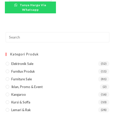
Tanya Harga Via
Whatsapp
Pre
Esc
to
Kategori Produk
clo
the
Elektronik Sale
(52)
sea
Furnilux Produk
(11)
pan
Furniture Sale
(81)
Iklan, Promo & Event
(2)
Kangaroo
(16)
Kursi & Soffa
(10)
Lemari & Rak
(28)