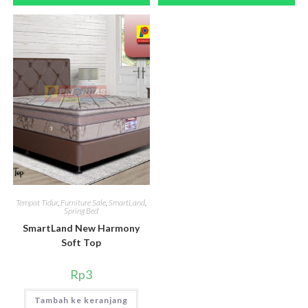
Tempat Tidur
,
Furniture Sale
,
SmartLand
,
Spring Bed
SmartLand New Harmony
Soft Top
Rp
3
Tambah ke keranjang