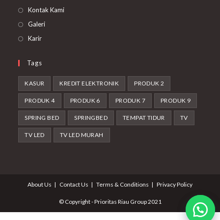
Kontak Kami
Galeri
Karir
Tags
KASUR
KREDIT ELEKTRONIK
PRODUK 2
PRODUK 4
PRODUK 6
PRODUK 7
PRODUK 9
SPRING BED
SPRINGBED
TEMPAT TIDUR
TV
TV LED
TV LED MURAH
About Us
Contact Us
Terms & Conditions
Privacy Policy
© Copyright - Prioritas Riau Group 2021